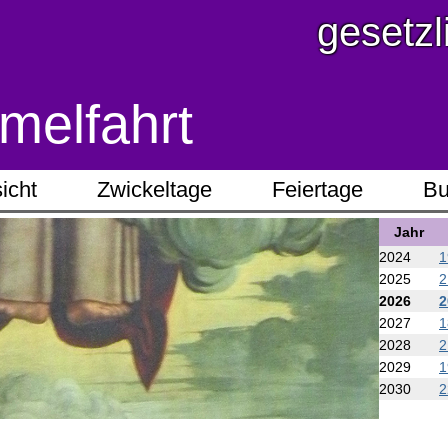
gesetzl
melfahrt
icht
Zwickeltage
Feiertage
Bu
Jahr
2024
1
2025
2
2026
2
2027
1
2028
2
2029
1
2030
2